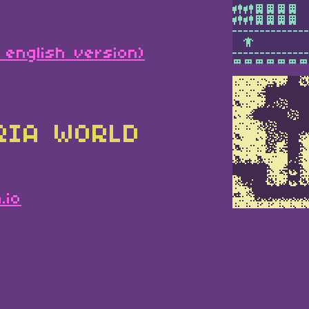
 english version)
RIA WORLD
.io