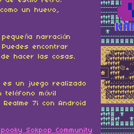
 de estilo retro.
 como un huevo,
 pequeña narración
a. Puedes encontrar
 de hacer las cosas.
es un juego realizado
 teléfono móvil
n Realme 7i con Android
Spooky Sokpop Community