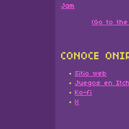
Jam
(Go to the
CONOCE ONI
Sitio web
Juegos en Itch
Ko-fi
X