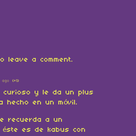
o leave a comment.
s ago
(+1)
 curioso y le da un plus
a hecho en un móvil.
e recuerda a un
o éste es de kabus con