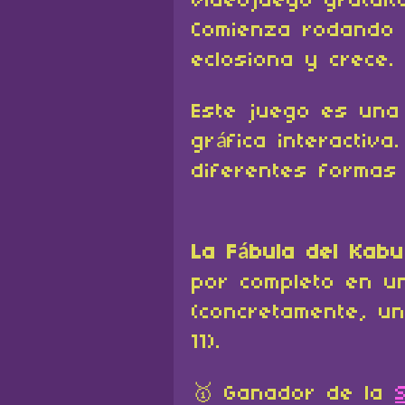
videojuego gratuito
Comienza rodando
eclosiona y crece.
Este juego es una
gráfica interactiv
diferentes formas
La Fábula del Kabu
por completo en un
(concretamente, u
11).
🥇 Ganador de la