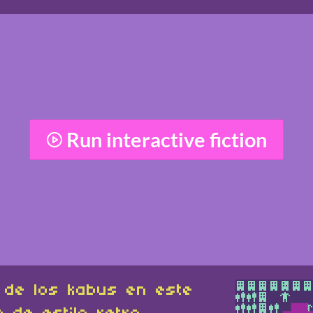
Run interactive fiction
s de los kabus en este