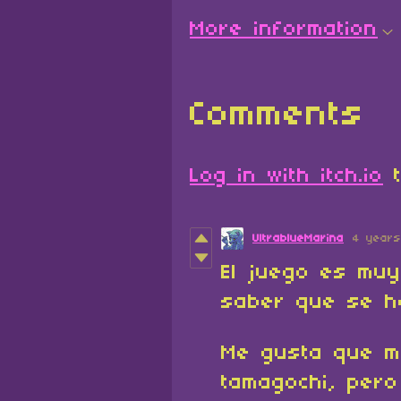
More information
Comments
Log in with itch.io
t
UltrablueMarina
4 year
El juego es muy
saber que se h
Me gusta que m
tamagochi, per